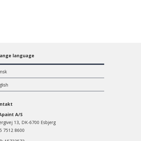
ange language
nsk
glish
ntakt
Apaint A/S
ergivej 13, DK-6700 Esbjerg
5 7512 8600