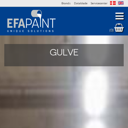
Brands
Datablade
Servicecenter
(0)
GULVE