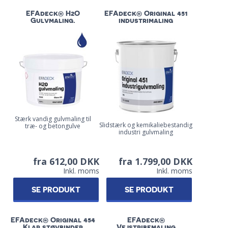
EFAdeck® H2O
EFAdeck® Original 451
Gulvmaling.
industrimaling
Stærk vandig gulvmaling til
Slidstærk og kemikaliebestandig
træ- og betongulve
industri gulvmaling
fra 612,00 DKK
fra 1.799,00 DKK
Inkl. moms
Inkl. moms
SE PRODUKT
SE PRODUKT
EFAdeck® Original 454
EFAdeck®
Klar støvbinder
Vejstribemaling