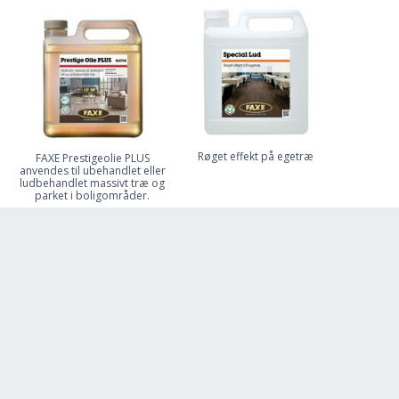
Røget effekt på egetræ
FAXE Prestigeolie PLUS
anvendes til ubehandlet eller
ludbehandlet massivt træ og
parket i boligområder.
fra 315,00 DKK
fra 258,00 DKK
Inkl. moms
Inkl. moms
SE PRODUKT
SE PRODUKT
FAXE Spray Mop Sæbe
FAXE Træolie