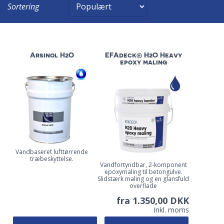
Sortering
Arsinol H2O
EFAdeck® H2O Heavy
epoxy maling
Vandbaseret lufttørrende
træbeskyttelse.
Vandfortyndbar, 2-komponent
epoxymaling til betongulve.
Slidstærk maling og en glansfuld
overflade
fra 1.350,00 DKK
Inkl. moms