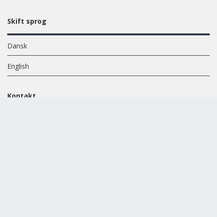
Skift sprog
Dansk
English
Kontakt
EFApaint A/S
Energivej 13, DK-6700 Esbjerg
+45 7512 8600
CVR: 15723572
Mail:
info@efapaint.dk
KONTAKTINFORMATION