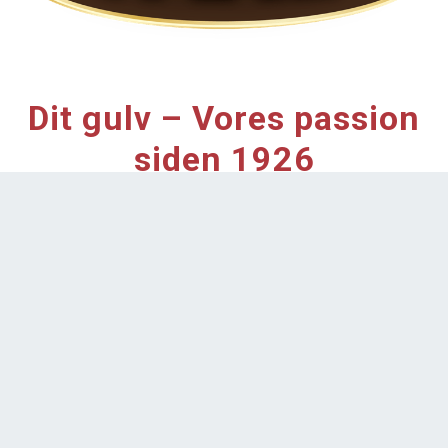
Dit gulv – Vores passion
siden 1926
I 1926 opfandt Malermester Karl Faxe en lud, der med
bare en enkelt behandling tilførte træ en eftertragtet
hvidskuret overflade, som ellers krævede en hel stribe
behandlinger med sæbelud, sand, kalk og pibeler. Karl
Faxe´s lud blev starten på FAXE, der siden og gang på
gang har sat nye standarder for kvalitetsprodukter til
nænsom pleje af træ.
I dag er FAXE en del af
EFApaint
A/S, som er en