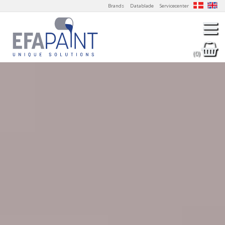
Brands
Datablade
Servicecenter
(0)