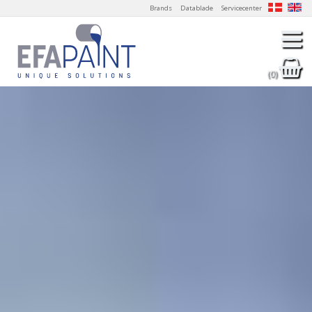
Brands
Datablade
Servicecenter
(0)